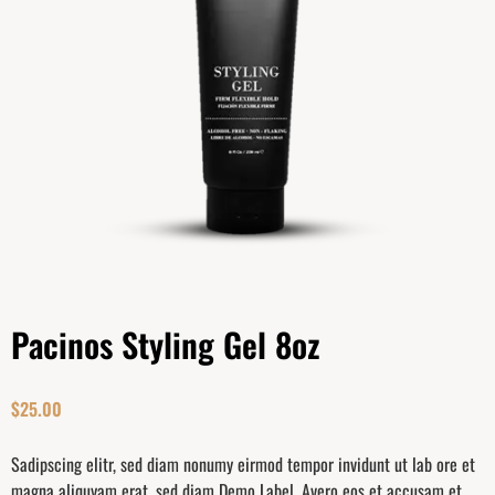
Pacinos Styling Gel 8oz
$
25.00
Sadipscing elitr, sed diam nonumy eirmod tempor invidunt ut lab ore et
magna aliquyam erat, sed diam Demo Label. Avero eos et accusam et