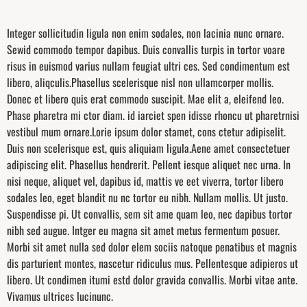
Integer sollicitudin ligula non enim sodales, non lacinia nunc ornare.
Sewid commodo tempor dapibus. Duis convallis turpis in tortor voare
risus in euismod varius nullam feugiat ultri ces. Sed condimentum est
libero, aliqculis.Phasellus scelerisque nisl non ullamcorper mollis.
Donec et libero quis erat commodo suscipit. Mae elit a, eleifend leo.
Phase pharetra mi ctor diam. id iarciet spen idisse rhoncu ut pharetrnisi
vestibul mum ornare.Lorie ipsum dolor stamet, cons ctetur adipiselit.
Duis non scelerisque est, quis aliquiam ligula.Aene amet consectetuer
adipiscing elit. Phasellus hendrerit. Pellent iesque aliquet nec urna. In
nisi neque, aliquet vel, dapibus id, mattis ve eet viverra, tortor libero
sodales leo, eget blandit nu nc tortor eu nibh. Nullam mollis. Ut justo.
Suspendisse pi. Ut convallis, sem sit ame quam leo, nec dapibus tortor
nibh sed augue. Intger eu magna sit amet metus fermentum posuer.
Morbi sit amet nulla sed dolor elem sociis natoque penatibus et magnis
dis parturient montes, nascetur ridiculus mus. Pellentesque adipieros ut
libero. Ut condimen itumi estd dolor gravida convallis. Morbi vitae ante.
Vivamus ultrices lucinunc.